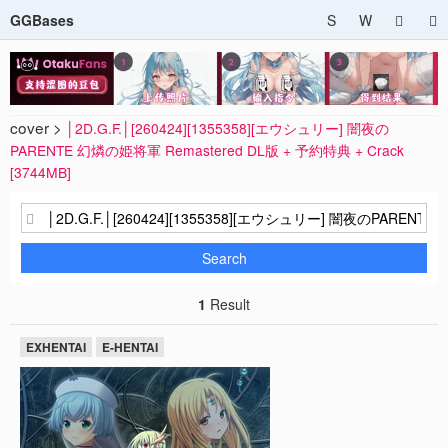
GGBases
S
W
cover >
│2D.G.F.│[260424][1355358][エウシュリー] 闇夜の
PARENTE 幻燐の姫将軍 Remastered DL版 + 予約特典 + Crack
[3744MB]
Search
1
Result
EXHENTAI
E-HENTAI