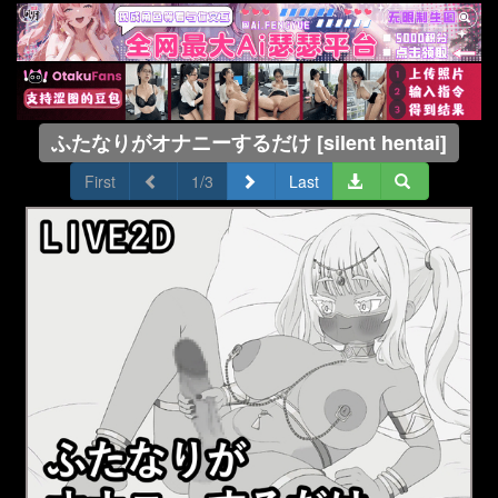
ふたなりがオナニーするだけ [silent hentai]
First
1/3
Last