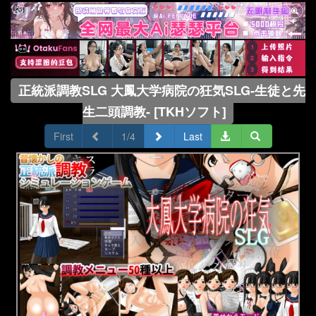
正統派調教SLG 大鳳大学病院の狂気SLG-生徒と先
生二頭調教- [TKHソフト]
First
1/4
Last