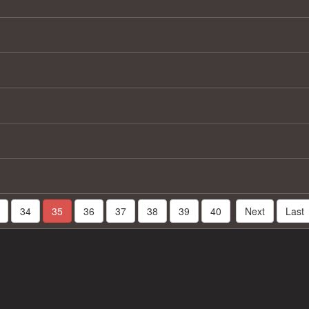
34
35
36
37
38
39
40
Next
Last