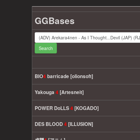
GGBases
Search
BIO
4
barricade [olionsoft]
Yakouga
4
[Artesneit]
POWER DoLLS
4
[KOGADO]
DES BLOOD
4
[ILLUSION]