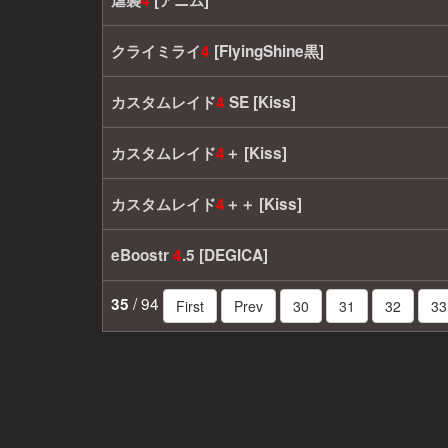
虐襲
4
[アニム]
クライミライ
4
[FlyingShine黒]
カスタムレイド
4
SE [Kiss]
カスタムレイド
4
＋ [Kiss]
カスタムレイド
4
＋＋ [Kiss]
eBoostr
4
.5 [DEGICA]
/ 94
35
First
Prev
30
31
32
33