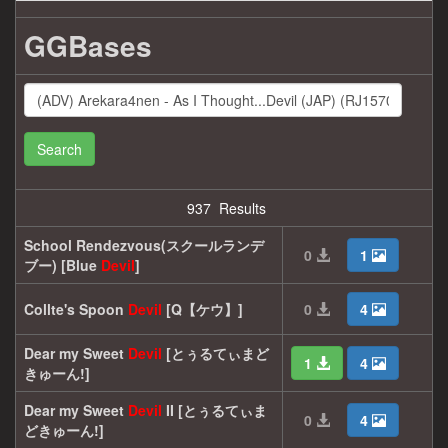
GGBases
Search
937 Results
School Rendezvous(スクールランデ
0
1
ブー) [Blue
Devil
]
Collte's Spoon
Devil
[Q【ケウ】]
0
4
Dear my Sweet
Devil
[とぅるてぃまど
1
4
きゅーん!]
Dear my Sweet
Devil
II [とぅるてぃま
0
4
どきゅーん!]