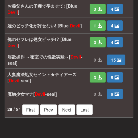
お義父さんの子種で孕ませて! [Blue
3
4
Devil
]
姪のビッチ化が許せない! [Blue
Devil
]
1
4
俺のセフレは処女ビッチ!? [Blue
3
4
Devil
]
淫欲操作 ～密室での性欲実験～[
Devil
-
0
15
seal]
人妻魔法処女セイント★ティアーズ
3
9
[
Devil
-seal]
魔触少女マナ[
Devil
-seal]
0
9
29
/ 94
First
Prev
Next
Last