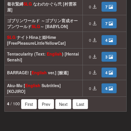
着衣緊縛
SLG
なわのかぐら弐 [村雲茶
0
7
屋]
ゴブリンワールド ～ゴブリン育成オー
0
7
プンワールド
SLG
～ [BABYLON]
SLG
ナイトHinaと姫Hime
0
4
[FreePleasureLittleYellowCat]
Tentacularity (Text:
English
) [Hentai
0
3
Senshi]
BARRAGE! [
English
ver.] [酸遁]
0
4
Aku-Mu [
English
Subtitles]
0
4
[KOJIRO]
4
/ 100
First
Prev
Next
Last