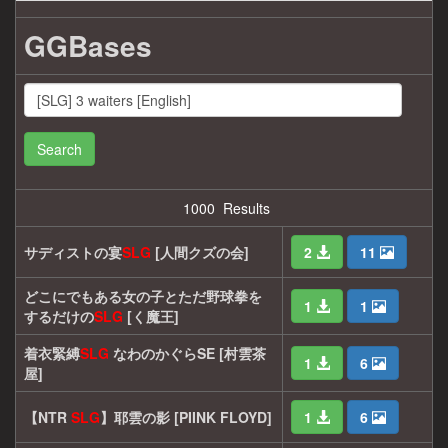
GGBases
Search
1000 Results
サディストの宴
SLG
[人間クズの会]
2
11
どこにでもある女の子とただ野球拳を
1
1
するだけの
SLG
[く魔王]
着衣緊縛
SLG
なわのかぐらSE [村雲茶
1
6
屋]
【NTR
SLG
】耶雲の影 [PIINK FLOYD]
1
6