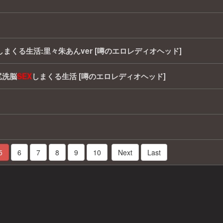
しまくる生活:里々朱あんver [噂のエロレディオヘッド]
尻洗脳
SEX
しまくる生活 [噂のエロレディオヘッド]
5
6
7
8
9
10
Next
Last