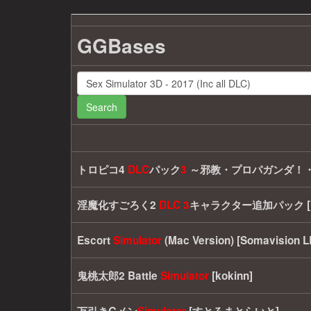
GGBases
Search
トロピコ4
DLC
パック
3
～邪教・プロパガンダ！・ア
淫魔化すごろく2
DLC
3
キャラクター追加パック [
Escort
Simulator
(Mac Version) [Somavision L
鬼桃太郎2 Battle
Simulator
[kokinn]