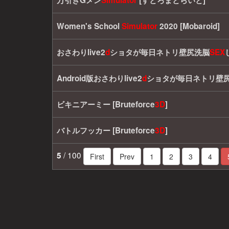
万引きGメン
Simulator
[すとろまとらいと]
Women's School
Simulator
2020 [Mobaroid]
おさわりlive2
d
ショタが毎日ネトリ壁尻洗脳
SEX
Android版おさわりlive2
d
ショタが毎日ネトリ壁
ビキニアーミー [Bruteforce
3
D
]
バトルフッカー [Bruteforce
3
D
]
/ 100
5
First
Prev
1
2
3
4